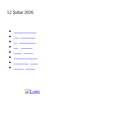
İzmir’de sağanak hayatı olumsuz etkiledi
12 Şubat 2026
Popüler Kategoriler
Güncel
2460
Yaşam
1280
Siyaset
1150
Sağlık
773
Dünya
759
Ekonomi
729
Teknoloji
635
Türkiye
182