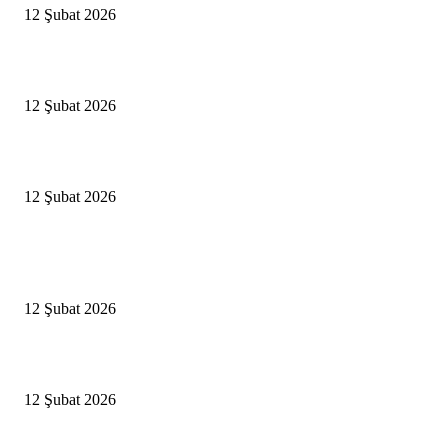
12 Şubat 2026
İBB’den toplu ulaşıma yüzde 20 zam talebi
12 Şubat 2026
İzmir’de sağanak hayatı olumsuz etkiledi
12 Şubat 2026
Popüler Haberler
Antalya, futbolda kış kampının merkezi oldu
12 Şubat 2026
İBB’den toplu ulaşıma yüzde 20 zam talebi
12 Şubat 2026