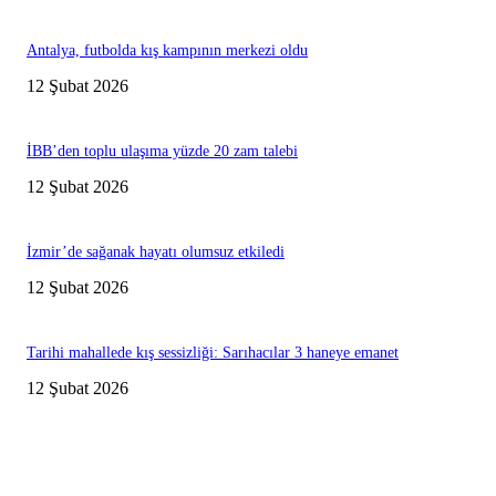
Antalya, futbolda kış kampının merkezi oldu
12 Şubat 2026
İBB’den toplu ulaşıma yüzde 20 zam talebi
12 Şubat 2026
İzmir’de sağanak hayatı olumsuz etkiledi
12 Şubat 2026
Tarihi mahallede kış sessizliği: Sarıhacılar 3 haneye emanet
12 Şubat 2026
Editörün Seçtikleri
Antalya, futbolda kış kampının merkezi oldu