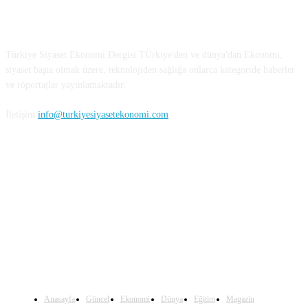
Türkiye Siyaset ve Ekonomi
Türkiye Siyaset Ekonomi Dergisi TÜrkiye'den ve dünya'dan Ekonomi,
siyaset başta olmak üzere, teknolojiden sağlığa onlarca kategoride haberler
ve röportajlar yayınlamaktadır.
İletişim
info@turkiyesiyasetekonomi.com
Sosyal Medya'da Bizi Takip Edin
Anasayfa
Güncel
Ekonomi
Dünya
Eğitim
Magazin