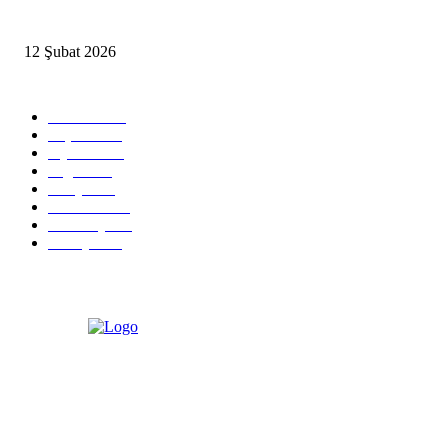
İzmir’de sağanak hayatı olumsuz etkiledi
12 Şubat 2026
Popüler Kategoriler
Güncel
2460
Yaşam
1280
Siyaset
1150
Sağlık
773
Dünya
759
Ekonomi
729
Teknoloji
635
Türkiye
182