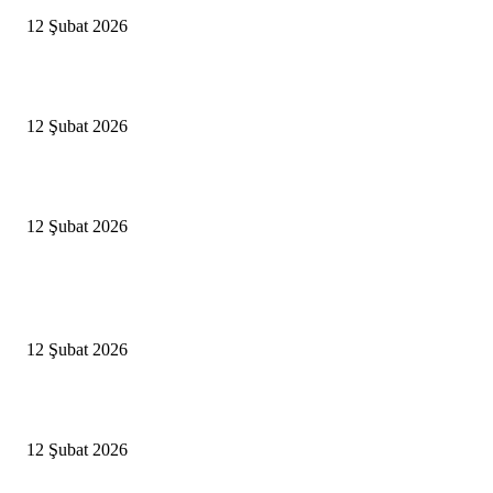
12 Şubat 2026
İBB’den toplu ulaşıma yüzde 20 zam talebi
12 Şubat 2026
İzmir’de sağanak hayatı olumsuz etkiledi
12 Şubat 2026
Popüler Haberler
Antalya, futbolda kış kampının merkezi oldu
12 Şubat 2026
İBB’den toplu ulaşıma yüzde 20 zam talebi
12 Şubat 2026