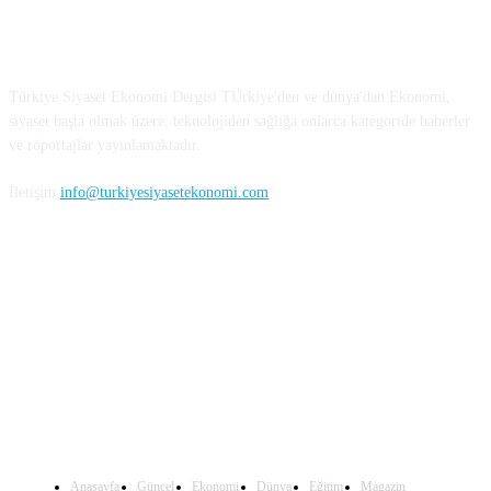
Türkiye Siyaset ve Ekonomi
Türkiye Siyaset Ekonomi Dergisi TÜrkiye'den ve dünya'dan Ekonomi,
siyaset başta olmak üzere, teknolojiden sağlığa onlarca kategoride haberler
ve röportajlar yayınlamaktadır.
İletişim
info@turkiyesiyasetekonomi.com
Sosyal Medya'da Bizi Takip Edin
Anasayfa
Güncel
Ekonomi
Dünya
Eğitim
Magazin