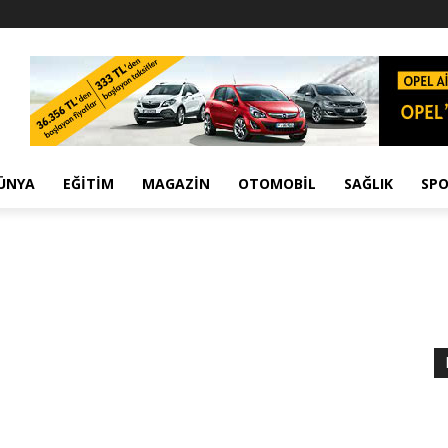
ÜNYA
EĞITIM
MAGAZIN
OTOMOBIL
SAĞLIK
SP