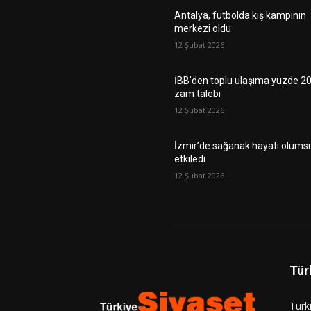
Antalya, futbolda kış kampının
merkezi oldu
12 Şubat 2026
İBB’den toplu ulaşıma yüzde 2
zam talebi
12 Şubat 2026
İzmir’de sağanak hayatı olums
etkiledi
12 Şubat 2026
Tür
Türk