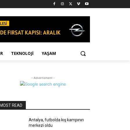
OR
TEKNOLOJI
YAŞAM
- Advertisment -
MOST READ
Antalya, futbolda kış kampının
merkezi oldu