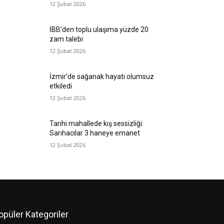
12 Şubat 2026
İBB’den toplu ulaşıma yüzde 20
zam talebi
12 Şubat 2026
İzmir’de sağanak hayatı olumsuz
etkiledi
12 Şubat 2026
Tarihi mahallede kış sessizliği:
Sarıhacılar 3 haneye emanet
12 Şubat 2026
opüler Kategoriler