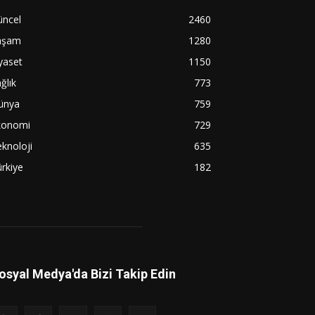
üncel
2460
aşam
1280
yaset
1150
ğlık
773
ünya
759
konomi
729
knoloji
635
rkiye
182
osyal Medya'da Bizi Takip Edin