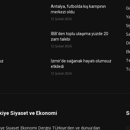
Antalya, futbolda kış kampının
G
merkezi oldu
Y
12 Şubat 2026
Si
Sa
0
İBB’den toplu ulaşıma yüzde 20
zam talebi
D
12 Şubat 2026
E
Te
uz
İzmir’de sağanak hayatı olumsuz
etkiledi
Tü
12 Şubat 2026
kiye Siyaset ve Ekonomi
S
iye Siyaset Ekonomi Dergisi TÜrkiye'den ve dünya'dan