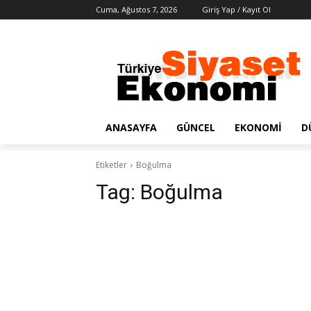
Cuma, Ağustos 7, 2026
Giriş Yap / Kayıt Ol
ANASAYFA
GÜNCEL
EKONOMI
D
Etiketler
Boğulma
Tag:
Boğulma